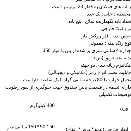
زبانه های فولادی به قطر 28 میلیمتر است
محفظه داخلی : یک عدد
تعداد پایه نگهدارنده سلاح : پنج پایه
نوع لولا: خارجی
جنس بدنه : فلز روکش دار
نوع رنگ بدنه : معمولی
جداره 4 سانتی متری پر شده از بتن با عیار 350
بدنه ضد حریق (بتن)
مکانیزم زبانه بندی دو جهته
قابلیت نصب انواع رمز (مکانیکی و دیجیتالی)
تحمل حرارت 800 درجه سانتی گراد تا یک ساعت داراست
دارای تسمه در قسمت پایین صندوق جهت جلوگیری از نفوذ رطوبت
توضیحات تکمیلی
400 کیلوگرم
وزن
50 * 50 * 150 سانتی متر
ابعاد خارجی (عمق*عرض*ارتفاع)