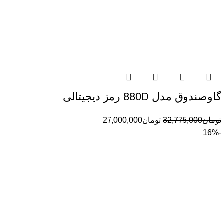
گاوصندوق مدل 880D رمز دیجیتالی
تومان
32,775,000
تومان
27,000,000
-16%