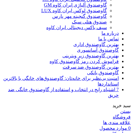
گاوصندوق آلیاژِی ایران کاوه GM
گاوصندوق لوکس ایران کاوه LUX
گاوصندوق گنجینه مهر پارس
صندوق هتلی سبک
سیف باکس دیجیتالی ایران کاوه
درباره ما
تماس با ما
بهترین گاوصندوق اداری
گاوصندوق آسانسوری
بهترین گاوصندوق زیر ویترینی
فراموش کردن رمز گاوصندوق کاوه
بهترین گاوصندوق ضد سرقت
گاوصندوق بانکی
امنیت بی‌نظیر برای خانه‌تان: گاوصندوق‌های خانگی با بالاترین
استانداردها
7 اشتباه رایج در انتخاب و استفاده از گاوصندوق خانگی ضد
حریق
سبد خرید
بستن
فروشگاه
علاقه مندی ها
0
موارد
محصول