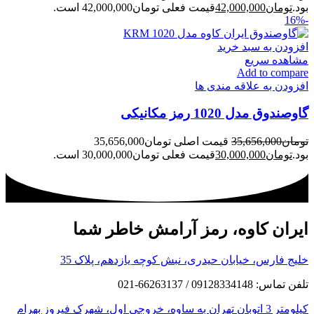
بود.
تومان
42,000,000
قیمت فعلی تومان42,000,000 است.
-16%
افزودن به سبد خرید
مشاهده سریع
Add to compare
افزودن به علاقه مندی ها
گاوصندوق مدل 1020 رمز مکانیکی
تومان
35,656,000
قیمت اصلی تومان35,656,000
بود.
تومان
30,000,000
قیمت فعلی تومان30,000,000 است.
ایران کاوه، رمز آرامش خاطر شما
خلیج فارس، خیابان حیدری، نبش کوچه یازدهم، پلاک 35
تلفن تماس: 09128334148 / 66263137-021
کیلومتر 3 اتوبان تهران به ساوه، خروجی اول، شهرک فیروز بهرام