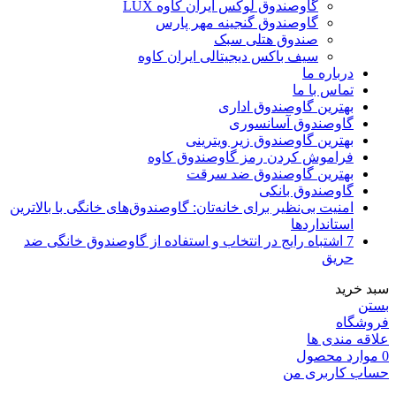
گاوصندوق لوکس ایران کاوه LUX
گاوصندوق گنجینه مهر پارس
صندوق هتلی سبک
سیف باکس دیجیتالی ایران کاوه
درباره ما
تماس با ما
بهترین گاوصندوق اداری
گاوصندوق آسانسوری
بهترین گاوصندوق زیر ویترینی
فراموش کردن رمز گاوصندوق کاوه
بهترین گاوصندوق ضد سرقت
گاوصندوق بانکی
امنیت بی‌نظیر برای خانه‌تان: گاوصندوق‌های خانگی با بالاترین
استانداردها
7 اشتباه رایج در انتخاب و استفاده از گاوصندوق خانگی ضد
حریق
سبد خرید
بستن
فروشگاه
علاقه مندی ها
0
موارد
محصول
حساب کاربری من