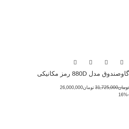
گاوصندوق مدل 880D رمز مکانیکی
تومان
31,725,000
تومان
26,000,000
-16%