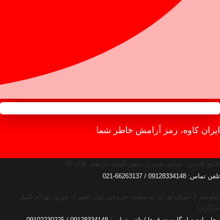
ایران کاوه، رمز آرامش خاطر شما
خلیج فارس، خیابان حیدری، نبش کوچه یازدهم، پلاک 35
تلفن تماس: 09128334148 / 66263137-021
کیلومتر 3 اتوبان تهران به ساوه، خروجی اول، شهرک فیروز بهرام (انبار
مرکزی)
محل بازدید از گاوصندوق ها / تلفن تماس: 09128334148 / 09102230225