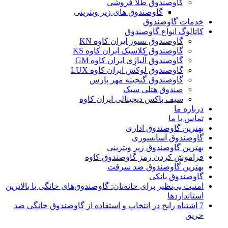
گاوصندوق طلا فروشی
گاوصندوق های زیر ویترینی
خدمات گاوصندوق
کاتالوگ انواع گاوصندوق
گاوصندوق نسوز ایران کاوه KN
گاوصندوق کلاسیک ایران کاوه KS
گاوصندوق آلیاژِی ایران کاوه GM
گاوصندوق لوکس ایران کاوه LUX
گاوصندوق گنجینه مهر پارس
صندوق هتلی سبک
سیف باکس دیجیتالی ایران کاوه
درباره ما
تماس با ما
بهترین گاوصندوق اداری
گاوصندوق آسانسوری
بهترین گاوصندوق زیر ویترینی
فراموش کردن رمز گاوصندوق کاوه
بهترین گاوصندوق ضد سرقت
گاوصندوق بانکی
امنیت بی‌نظیر برای خانه‌تان: گاوصندوق‌های خانگی با بالاترین
استانداردها
7 اشتباه رایج در انتخاب و استفاده از گاوصندوق خانگی ضد
حریق