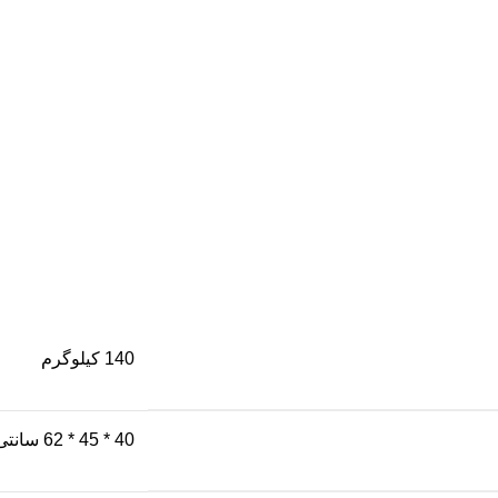
140 کیلوگرم
40 * 45 * 62 سانتی متر