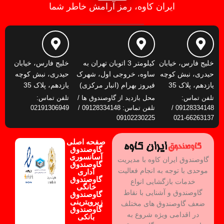
ایران کاوه، رمز آرامش خاطر شما
خلیج فارس، خیابان
کیلومتر 3 اتوبان تهران به
خلیج فارس، خیابان
حیدری، نبش کوچه
ساوه، خروجی اول، شهرک
حیدری، نبش کوچه
یازدهم، پلاک 35
فیروز بهرام (انبار مرکزی)
یازدهم، پلاک 35
تلفن تماس:
محل بازدید از گاوصندوق ها /
تلفن تماس:
09128334148 /
تلفن تماس: 09128334148 /
02191306949
09102230225
66263137-021
صفحه اصلی
گاوصندوق
آسانسوری
گاوصندوق ایران کاوه با مدیریت
گاوصندوق
موحدی با توجه به انجام فعالیت
اداری
گاوصندوق
خدمات بازگشایی انواع
خانگی
گاوصندوق و آشنایی با نقاط
گاوصندوق
زیرویترینی
ضعف گاوصندوق های مختلف
گاوصندوق
در اقدامی ویژه شروع به
بانکی