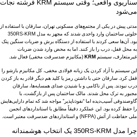
سناریوی واقعی؛ وقتی سیستم KRM فرشته نجات
می‌شود
مدتی پیش در یکی از مجتمع‌های مسکونی تهران، سارقان با استفاده از
خلوتی ساختمان وارد واحدی شدند که مجهز به مدل 350RS-KRM
بود. آن‌ها سعی کردند با استفاده از دستگاه برش و ضربات سنگین پتک
به محل قفل، درب را باز کنند. اما به محض وارد شدن ضربات
غیرمتعارف، سیستم
KRM
(مکانیزم ضدسرقت مخفی) فعال شد.
این سیستم با آزاد کردن یک زبانه فولادی مخفی، کل مکانیزم بازشو را
قفل کرد. سارقان حتی با داشتن رمز یا کلید هم دیگر قادر به باز کردن
درب نبودند. پس از ناکامی و با شنیدن صدای همسایه‌ها، سارقان
مجبور به ترک محل شدند. مالک ساختمان پس از بازگشت، با
گاوصندوقی آسیب‌دیده اما “نفوذناپذیر” مواجه شد که تمام دارایی‌هایش
را حفظ کرده بود. این عملکرد دقیقاً مطابق با استانداردهای
انجمن
ملی حفاظت از آتش (NFPA)
و استانداردهای ضدسرقت معتبر است.
چرا مدل 350RS-KRM یک انتخاب هوشمندانه