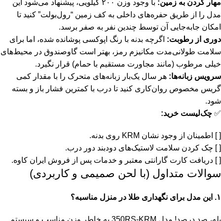
مهار کردن به زمین:
با وجود وزن ۲۰۰ کیلویی، پیشنهاد می‌شود این
مدل را از طریق حفره‌های داخلی به کف زمین “رول‌بولت” کنید تا
امکان جابه‌جایی آن توسط چندین نفر به صفر برسد.
دوری از رطوبت:
اگرچه بدنه با رنگ اپوکسی پوشانده شده، اما برای
سلامت طولانی‌مدت مکانیزم رمز، بهتر است گاوصندوق در محیط‌های
خیلی مرطوب (مانند مجاورت مستقیم با حمام) قرار نگیرد.
سرویس زبانه‌ها:
هر سال یک‌بار زبانه‌های متحرک را با مقدار کمی
گریس مخصوص روان‌کاری کنید تا درب با کمترین فشار باز و بسته
شود.
✅
چک‌لیست خرید:
[ ] اطمینان از وجود نشان KRM روی بدنه.
[ ] چک کردن سلامت لاستیک‌های دودبند دور درب.
[ ] دریافت کارت گارانتی معتبر و خدمات پس از فروش ایران کاوه.
سوالات متداول (با لحن صمیمی و کاربردی)
۱. این مدل برای نگهداری طلا در منزل مناسبه؟
بله، صد درصد! مدل 350RS-KRM به خاطر وزن مناسب و سیستم