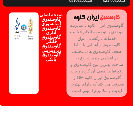
09102230225
66263137-021
صفحه اصلی
گاوصندوق
آسانسوری
گاوصندوق ایران کاوه با مدیریت
گاوصندوق
موحدی با توجه به انجام فعالیت
اداری
گاوصندوق
خدمات بازگشایی انواع
خانگی
گاوصندوق و آشنایی با نقاط
گاوصندوق
زیرویترینی
ضعف گاوصندوق های مختلف
گاوصندوق
در اقدامی ویژه شروع به
بانکی
ساخت بهترین نوع گاوصندوق و
رفع نقاط ضعف آن کرده و برند
گاوصندوق ایران کاوه GM را
معرفی می کند که دارای بهترین
کیفیت و مکانیزم امنیتی است.