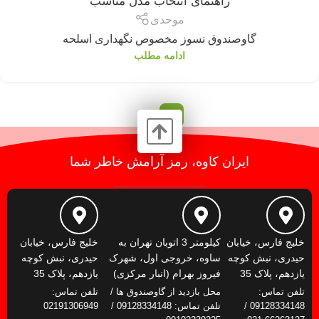
راهنمای انتخاب مدل مناسب
موحدی
گاوصندوق نسوز مخصوص نگهداری اسلحه
ادامه مطلب
2
1
ایران کاوه، رمز آرامش خاطر شما
خلیج فارس، خیابان
کیلومتر 3 اتوبان تهران به
خلیج فارس، خیابان
حیدری، نبش کوچه
ساوه، خروجی اول، شهرک
حیدری، نبش کوچه
یازدهم، پلاک 35
فیروز بهرام (انبار مرکزی)
یازدهم، پلاک 35
تلفن تماس:
محل بازدید از گاوصندوق ها /
تلفن تماس:
09128334148 /
تلفن تماس: 09128334148 /
02191306949