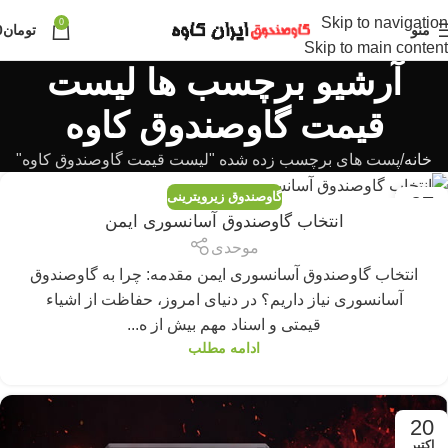
Skip to navigation
0
منو
تومان
0
Skip to main content
آرشیو برچسب ها لیست
قیمت گاوصندوق کاوه
خانه
پست های برچسب زده شده "لیست قیمت گاوصندوق کاوه"
گاوصندوق زیرویترینی
07
انتخاب گاوصندوق آسانسوری ایمن
ژوئن
موحدی
انتخاب گاوصندوق آسانسوری ایمن مقدمه: چرا به گاوصندوق
آسانسوری نیاز داریم؟ در دنیای امروز، حفاظت از اشیاء
قیمتی و اسناد مهم بیش از ه...
ادامه مطلب
20
اکتبر