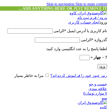
Skip to navigation
Skip to main content
ADD ANYTHING HERE OR JUST REMOVE IT…
ورود / فرم ثبت نام
ورود
ایجاد حساب کاربری
نام کاربری یا آدرس ایمیل
*
الزامی
گذرواژه
*
الزامی
لطفا پاسخ را به عدد انگلیسی وارد کنید:
7 − چهار =
ورود
رمز عبور خود را فراموش کرده اید؟
مرا به خاطر بسپار
جست و جو
علاقه مندی
0
موارد
تومان
0
منو