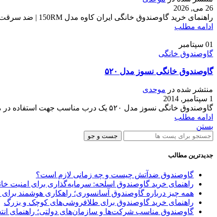
26 می, 2026
راهنمای خرید گاوصندوق خانگی ایران کاوه مدل 150RM | ضد سرقت و نسوز واقعی بسیاری از ما تصور می‌کنیم که پنهان کردن طلا، دلار یا اسناد مال...
ادامه مطلب
01
سپتامبر
گاوصندوق خانگی
گاوصندوق خانگی نسوز مدل ۵۲۰
منتشر شده در
موحدی
1 سپتامبر, 2014
گاوصندوق خانگی نسوز مدل ۵۲۰ یک درب مناسب جهت استفاده در منزل و مغاره و ... است. جداره گاوصندوق ایران کاوه تمام بتنی بوده که مقاوت آن ر...
ادامه مطلب
بستن
جست و جو
جدیدترین مطالب
گاوصندوق ضدآتش چیست و چه زمانی لازم است؟
راهنمای خرید گاوصندوق اسلحه: سرمایه‌گذاری برای امنیت خا
همه چیز درباره گاوصندوق آسانسوری؛ راهکاری هوشمند برای 
راهنمای خرید گاوصندوق برای طلافروشی‌های کوچک و بزرگ
گاوصندوق مناسب شرکت‌ها و سازمان‌های دولتی؛ راهنمای انتخ