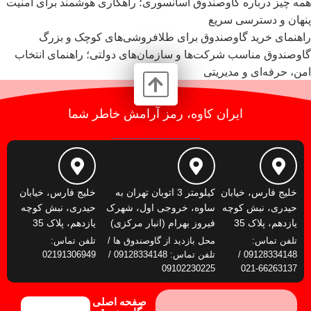
همه چیز درباره گاوصندوق آسانسوری؛ راهکاری هوشمند برای امنیت
پنهان و دسترسی سریع
راهنمای خرید گاوصندوق برای طلافروشی‌های کوچک و بزرگ
گاوصندوق مناسب شرکت‌ها و سازمان‌های دولتی؛ راهنمای انتخاب
امن، حرفه‌ای و مدیریتی
ایران کاوه، رمز آرامش خاطر شما
خلیج فارس، خیابان
کیلومتر 3 اتوبان تهران به
خلیج فارس، خیابان
حیدری، نبش کوچه
ساوه، خروجی اول، شهرک
حیدری، نبش کوچه
یازدهم، پلاک 35
فیروز بهرام (انبار مرکزی)
یازدهم، پلاک 35
تلفن تماس:
محل بازدید از گاوصندوق ها /
تلفن تماس:
09128334148 /
تلفن تماس: 09128334148 /
02191306949
09102230225
66263137-021
صفحه اصلی