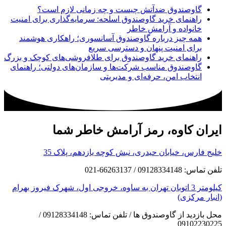
گاوصندوق ضدآتش چیست و چه زمانی لازم است؟
راهنمای خرید گاوصندوق اسلحه: سرمایه‌گذاری برای امنیت
خانواده و آرامش خاطر
همه چیز درباره گاوصندوق آسانسوری؛ راهکاری هوشمند
برای امنیت پنهان و دسترسی سریع
راهنمای خرید گاوصندوق برای طلافروشی‌های کوچک و بزرگ
گاوصندوق مناسب شرکت‌ها و سازمان‌های دولتی؛ راهنمای
انتخاب امن، حرفه‌ای و مدیریتی
ایران کاوه، رمز آرامش خاطر شما
خلیج فارس، خیابان حیدری، نبش کوچه یازدهم، پلاک 35
تلفن تماس: 09128334148 / 66263137-021
کیلومتر 3 اتوبان تهران به ساوه، خروجی اول، شهرک فیروز بهرام
(انبار مرکزی)
محل بازدید از گاوصندوق ها / تلفن تماس: 09128334148 /
09102230225