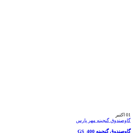
01
اکتبر
گاوصندوق گنجینه مهر پارس
گاوصندوق گنجینه GS_400