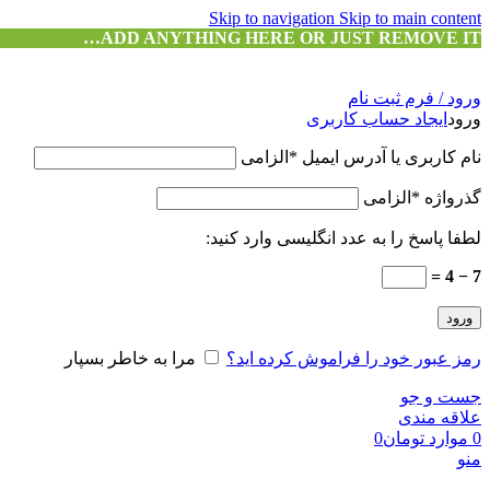
Skip to navigation
Skip to main content
ADD ANYTHING HERE OR JUST REMOVE IT…
ورود / فرم ثبت نام
ورود
ایجاد حساب کاربری
نام کاربری یا آدرس ایمیل
*
الزامی
گذرواژه
*
الزامی
لطفا پاسخ را به عدد انگلیسی وارد کنید:
7 − 4 =
ورود
رمز عبور خود را فراموش کرده اید؟
مرا به خاطر بسپار
جست و جو
علاقه مندی
0
موارد
تومان
0
منو