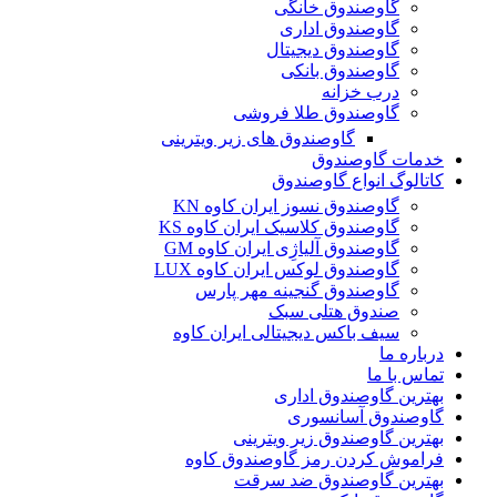
گاوصندوق خانگی
گاوصندوق اداری
گاوصندوق دیجیتال
گاوصندوق بانکی
درب خزانه
گاوصندوق طلا فروشی
گاوصندوق های زیر ویترینی
خدمات گاوصندوق
کاتالوگ انواع گاوصندوق
گاوصندوق نسوز ایران کاوه KN
گاوصندوق کلاسیک ایران کاوه KS
گاوصندوق آلیاژِی ایران کاوه GM
گاوصندوق لوکس ایران کاوه LUX
گاوصندوق گنجینه مهر پارس
صندوق هتلی سبک
سیف باکس دیجیتالی ایران کاوه
درباره ما
تماس با ما
بهترین گاوصندوق اداری
گاوصندوق آسانسوری
بهترین گاوصندوق زیر ویترینی
فراموش کردن رمز گاوصندوق کاوه
بهترین گاوصندوق ضد سرقت