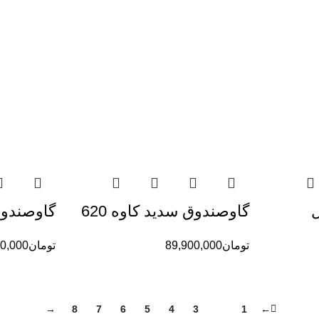
گاوصندوق سدید کاوه 620
گاوصندوق 
تومان
89,900,000
تومان
0,000
→
8
7
6
5
4
3
2
1
←