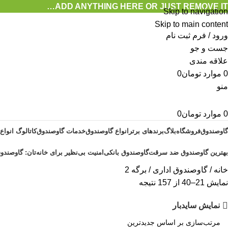
ADD ANYTHING HERE OR JUST REMOVE IT…
Skip to navigation
Skip to main content
ورود / فرم ثبت نام
جست و جو
علاقه مندی
0
موارد
تومان
0
منو
0
موارد
تومان
0
گاوصندوق
فروشگاه
بلاگ
برندهای برتر
انواع گاوصندوق
خدمات گاوصندوق
کاتالوگ انواع
بهترین گاوصندوق ضد سرقت
گاوصندوق بانکی
امنیت بی‌نظیر برای خانه‌تان: گاوصندوق
خانه
گاوصندوق اداری
برگه 2
نمایش 21–40 از 157 نتیجه
نمایش سایدبار