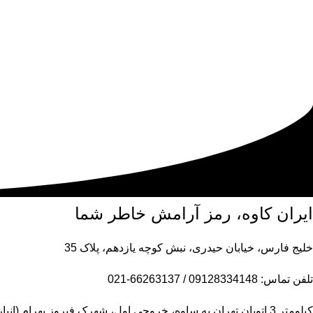
ایران کاوه، رمز آرامش خاطر شما
خلیج فارس، خیابان حیدری، نبش کوچه یازدهم، پلاک 35
تلفن تماس: 09128334148 / 66263137-021
کیلومتر 3 اتوبان تهران به ساوه، خروجی اول، شهرک فیروز بهرام (انبار مرکزی)