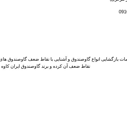
خدمات بازگشایی انواع گاوصندوق و آشنایی با نقاط ضعف گاوصندوق ها
نقاط ضعف آن کرده و برند گاوصندوق ایران کاوه GM را معرفی می کند که دارای بهترین کیفیت و مکانیزم امنیتی است.