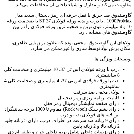
مقاومت می‌کند و مدارک و اشیاء داخلی آن محافظت می‌کند.
گاوصندوق ضد حریق با قفل حرفه ای رمز دیجیتال سدید مدل
1000ProMax ، با درب و بدنه ورقه فولادی ST 37 با ضخامت ورقه
10 و 4 میلیمتر، قوی ترین و ضخیم ترین ورقه فولادی را در بین
گاوصندوق های مشابه دارد.
لولاهای این گاوصندوق، مخفی بوده که علاوه بر زیبایی ظاهری،
امکان برش لولا توسط سارق را غیرممکن می سازد.
توضیحات ویژگی ها
درب با ورقه فولادی اس تی 37، 10 میلیمتری و ضخامت کلی
8 سانتیمتری
بدنه با ورقه فولادی اس تی 37، 4 میلیمتری و ضخامت کلی 4
سانتیمتری
لولای مخفی ضد سرقت
قابلیت برنامه ریزی رمز دیجیتال
دارای صفحه نمایشگر دیجیتال رمز قفل
دارای پشم سنگ (Rock wool) مقاوم تا 1300 درجه سانتیگراد
بین لایه های فولادی بدنه و درب
دارای 9 زبانه ضد سرقت در اطراف درب، دارای 5 زبانه جلو،
2 زبانه بالا و 2 زبانه پایین
دارای تزیینات داخلی شامل تریم داخلی چرم و طبقه ام دی