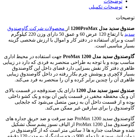
توضیحات
توضیحات تکمیلی
توضیحات
صندوق سدید مدل 1200ProMax
از
محصولات شرکت گاوصندوق
سدید
با ارتفاع 120 عرض 60 و عمق 50 دارای وزن 220 کیلوگرم
است و برای استفاده در دفتر کار و اموال با ارزش شخصی گزینه
بسیار مناسبی است.
گاوصندوق سدید مدل 1200 ProMax
جهت استفاده در محیط اداری
مناسب بوده و با توجه به طراحی منحصر به فردی که دارد در زیبایی
ظاهری دفتر کار نقش بسزایی دارد فضای داخل این گاوصندوق
بسیار لاکچری و پوشش چرم بکار رفته در داخل گاوصندوق زیبایی
ظاهری آن را چندین برابر کرده و آن را منحصر به فرد می‌کند.
صندوق نسوز سدید مدل 1200
دارای یک صندوقچه در قسمت بالای
آن و یک محفظه مخفی در قسمت پایین آن بوده و یک کشو داخلی
بوده و از قسمت داخل آن به زمین متصل می‌شود که جابجایی
گاوصندوق را برای سارقین غیر ممکن می‌کند.
گاوصندوق سدید 1200 ProMax ضد سرقت و ضد حریق جداره های
گاوصندوق مدل 1200 ProMax از الیاف نسوز پشم سنگ تشکیل
شده و ضخامت جداره ها 3 سانتی متر است که از گاوصندوق در
زمان آتش سوزی تا دمای 900 درجه سانتیگراد به مدت 120 دقیقه