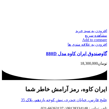
افزودن به سبد خرید
مشاهده سریع
Add to compare
افزودن به علاقه مندی ها
گاوصندوق ایران کاوه مدل 880D
تومان
18,300,000
ایران کاوه، رمز آرامش خاطر شما
خلیج فارس، خیابان حیدری، نبش کوچه یازدهم، پلاک 35
تلفن تماس: 09128334148 / 66263137-021