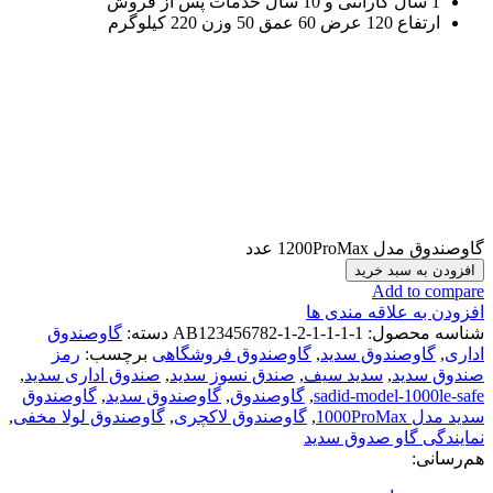
1 سال گارانتی و 10 سال خدمات پس از فروش
ارتفاع 120 عرض 60 عمق 50 وزن 220 کیلوگرم
گاوصندوق مدل 1200ProMax عدد
افزودن به سبد خرید
Add to compare
افزودن به علاقه مندی ها
شناسه محصول:
AB123456782-1-2-1-1-1-1
دسته:
گاوصندوق
اداری
,
گاوصندوق سدید
,
گاوصندوق فروشگاهی
برچسب:
رمز
صندوق سدید
,
سدید سیف
,
صندق نسوز سدید
,
صندوق اداری سدید
,
sadid-model-1000le-safe
,
گاوصندوق
,
گاوصندوق سدید
,
گاوصندوق
سدید مدل 1000ProMax
,
گاوصندوق لاکچری
,
گاوصندوق لولا مخفی
,
نمایندگی گاو صدوق سدید
هم‌رسانی: