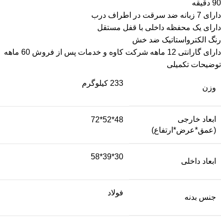
90 دقیقه
دارای 7 زبانه ضد سرقت در اطراف درب
دارای یک محفظه داخلی با قفل مستقل
رنگ الکترواستاتیک ضد خش
دارای گارانتی 12 ماهه شرکت کاوه و خدمات پس از فروش 60 ماهه
توضیحات تکمیلی
233 کیلوگرم
وزن
ابعاد خارجی
48*52*72
(عمق*عرض*ارتفاع)
30*39*58
ابعاد داخلی
فولاد
جنس بدنه