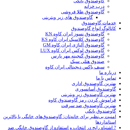
گاوصندوق بانکی
درب خزانه
گاوصندوق طلا فروشی
گاوصندوق های زیر ویترینی
خدمات گاوصندوق
کاتالوگ انواع گاوصندوق
گاوصندوق نسوز ایران کاوه KN
گاوصندوق کلاسیک ایران کاوه KS
گاوصندوق آلیاژِی ایران کاوه GM
گاوصندوق لوکس ایران کاوه LUX
گاوصندوق گنجینه مهر پارس
صندوق هتلی سبک
سیف باکس دیجیتالی ایران کاوه
درباره ما
تماس با ما
بهترین گاوصندوق اداری
گاوصندوق آسانسوری
بهترین گاوصندوق زیر ویترینی
فراموش کردن رمز گاوصندوق کاوه
بهترین گاوصندوق ضد سرقت
گاوصندوق بانکی
امنیت بی‌نظیر برای خانه‌تان: گاوصندوق‌های خانگی با بالاترین
استانداردها
7 اشتباه رایج در انتخاب و استفاده از گاوصندوق خانگی ضد