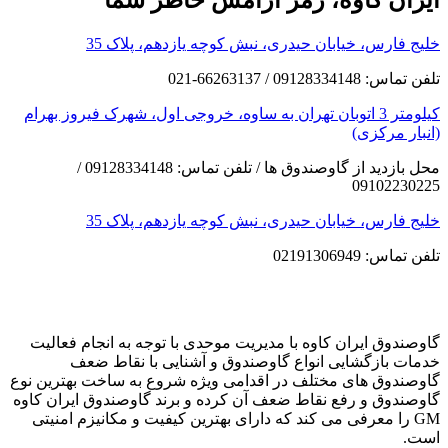
ایران کاوه، رمز آرامش خاطر شما
خلیج فارس، خیابان حیدری، نبش کوچه یازدهم، پلاک 35
تلفن تماس: 09128334148 / 66263137-021
کیلومتر 3 اتوبان تهران به ساوه، خروجی اول، شهرک فیروز بهرام
(انبار مرکزی)
محل بازدید از گاوصندوق ها / تلفن تماس: 09128334148 /
09102230225
خلیج فارس، خیابان حیدری، نبش کوچه یازدهم، پلاک 35
تلفن تماس: 02191306949
گاوصندوق ایران کاوه با مدیریت موحدی با توجه به انجام فعالیت
خدمات بازگشایی انواع گاوصندوق و آشنایی با نقاط ضعف
گاوصندوق های مختلف در اقدامی ویژه شروع به ساخت بهترین نوع
گاوصندوق و رفع نقاط ضعف آن کرده و برند گاوصندوق ایران کاوه
GM را معرفی می کند که دارای بهترین کیفیت و مکانیزم امنیتی
است.