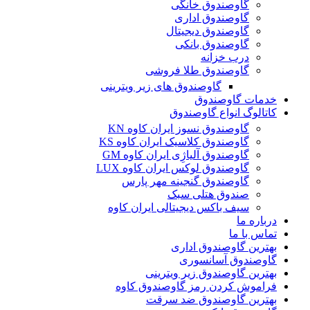
گاوصندوق خانگی
گاوصندوق اداری
گاوصندوق دیجیتال
گاوصندوق بانکی
درب خزانه
گاوصندوق طلا فروشی
گاوصندوق های زیر ویترینی
خدمات گاوصندوق
کاتالوگ انواع گاوصندوق
گاوصندوق نسوز ایران کاوه KN
گاوصندوق کلاسیک ایران کاوه KS
گاوصندوق آلیاژِی ایران کاوه GM
گاوصندوق لوکس ایران کاوه LUX
گاوصندوق گنجینه مهر پارس
صندوق هتلی سبک
سیف باکس دیجیتالی ایران کاوه
درباره ما
تماس با ما
بهترین گاوصندوق اداری
گاوصندوق آسانسوری
بهترین گاوصندوق زیر ویترینی
فراموش کردن رمز گاوصندوق کاوه
بهترین گاوصندوق ضد سرقت