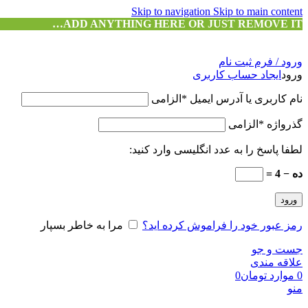
Skip to navigation
Skip to main content
ADD ANYTHING HERE OR JUST REMOVE IT…
ورود / فرم ثبت نام
ورود
ایجاد حساب کاربری
نام کاربری یا آدرس ایمیل
*
الزامی
گذرواژه
*
الزامی
لطفا پاسخ را به عدد انگلیسی وارد کنید:
ده − 4 =
ورود
رمز عبور خود را فراموش کرده اید؟
مرا به خاطر بسپار
جست و جو
علاقه مندی
0
موارد
تومان
0
منو