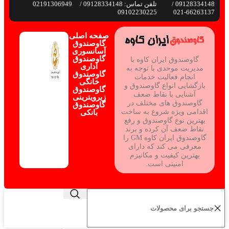
09128334148 /
تلفن تماس: 09128334148 /
02191306949
09102230225
66263137-021
صفحه اصلی
گاوصندوق
آسانسوری
گاوصندوق
گاوصندوق ایران کاوه با
اداری
مدیریت موحدی با توجه به
گاوصندوق
انجام فعالیت خدمات
خانگی
بازگشایی انواع گاوصندوق و
گاوصندوق
آشنایی با نقاط ضعف
زیرویترینی
گاوصندوق های مختلف در
گاوصندوق
اقدامی ویژه شروع به ساخت
بانکی
بهترین نوع گاوصندوق و رفع
نقاط ضعف آن کرده و برند
گاوصندوق ایران کاوه GM را
معرفی می کند که دارای
بهترین کیفیت و مکانیزم
امنیتی است.