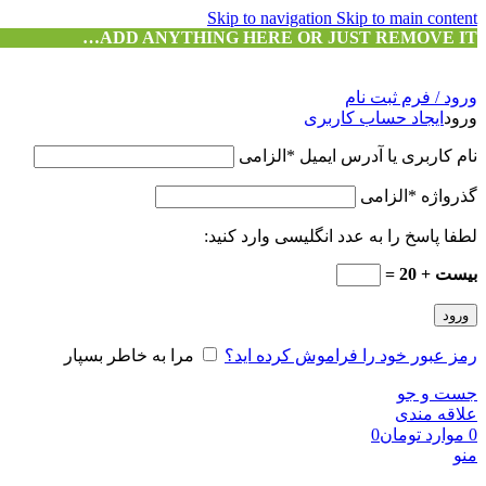
Skip to navigation
Skip to main content
ADD ANYTHING HERE OR JUST REMOVE IT…
ورود / فرم ثبت نام
ورود
ایجاد حساب کاربری
نام کاربری یا آدرس ایمیل
*
الزامی
گذرواژه
*
الزامی
لطفا پاسخ را به عدد انگلیسی وارد کنید:
بیست + 20 =
ورود
رمز عبور خود را فراموش کرده اید؟
مرا به خاطر بسپار
جست و جو
علاقه مندی
0
موارد
تومان
0
منو