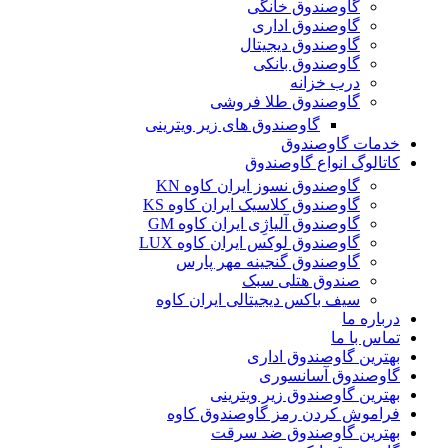
گاوصندوق خانگی
گاوصندوق اداری
گاوصندوق دیجیتال
گاوصندوق بانکی
درب خزانه
گاوصندوق طلا فروشی
گاوصندوق های زیر ویترینی
خدمات گاوصندوق
کاتالوگ انواع گاوصندوق
گاوصندوق نسوز ایران کاوه KN
گاوصندوق کلاسیک ایران کاوه KS
گاوصندوق آلیاژِی ایران کاوه GM
گاوصندوق لوکس ایران کاوه LUX
گاوصندوق گنجینه مهر پارس
صندوق هتلی سبک
سیف باکس دیجیتالی ایران کاوه
درباره ما
تماس با ما
بهترین گاوصندوق اداری
گاوصندوق آسانسوری
بهترین گاوصندوق زیر ویترینی
فراموش کردن رمز گاوصندوق کاوه
بهترین گاوصندوق ضد سرقت