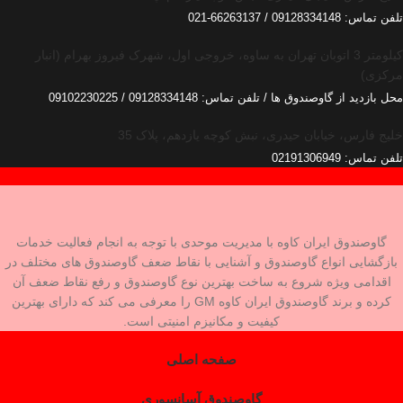
تلفن تماس: 09128334148 / 66263137-021
کیلومتر 3 اتوبان تهران به ساوه، خروجی اول، شهرک فیروز بهرام (انبار
مرکزی)
محل بازدید از گاوصندوق ها / تلفن تماس: 09128334148 / 09102230225
خلیج فارس، خیابان حیدری، نبش کوچه یازدهم، پلاک 35
تلفن تماس: 02191306949
گاوصندوق ایران کاوه با مدیریت موحدی با توجه به انجام فعالیت خدمات
بازگشایی انواع گاوصندوق و آشنایی با نقاط ضعف گاوصندوق های مختلف در
اقدامی ویژه شروع به ساخت بهترین نوع گاوصندوق و رفع نقاط ضعف آن
کرده و برند گاوصندوق ایران کاوه GM را معرفی می کند که دارای بهترین
کیفیت و مکانیزم امنیتی است.
صفحه اصلی
گاوصندوق آسانسوری