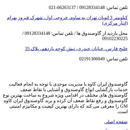
تلفن تماس: 09128334148 / 66263137-021
کیلومتر 3 اتوبان تهران به ساوه، خروجی اول، شهرک فیروز بهرام
(انبار مرکزی)
محل بازدید از گاوصندوق ها / تلفن تماس: 09128334148 /
09102230225
خلیج فارس، خیابان حیدری، نبش کوچه یازدهم، پلاک 35
تلفن تماس: 02191306949
گاوصندوق ایران کاوه با مدیریت موحدی با توجه به انجام فعالیت
خدمات بازگشایی انواع گاوصندوق و آشنایی با نقاط ضعف
گاوصندوق های مختلف در اقدامی ویژه شروع به ساخت بهترین نوع
گاوصندوق و رفع نقاط ضعف آن کرده و برند گاوصندوق ایران کاوه
GM را معرفی می کند که دارای بهترین کیفیت و مکانیزم امنیتی
است.
صفحه اصلی