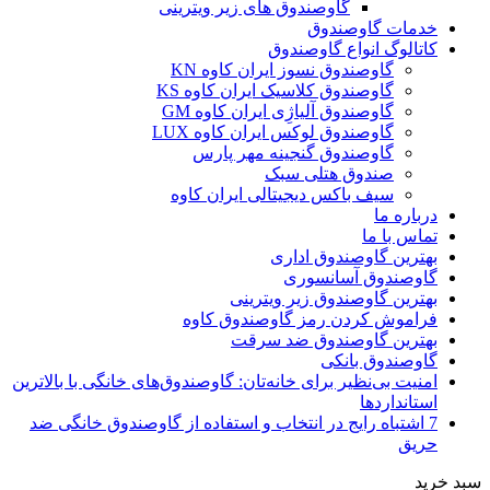
گاوصندوق های زیر ویترینی
خدمات گاوصندوق
کاتالوگ انواع گاوصندوق
گاوصندوق نسوز ایران کاوه KN
گاوصندوق کلاسیک ایران کاوه KS
گاوصندوق آلیاژِی ایران کاوه GM
گاوصندوق لوکس ایران کاوه LUX
گاوصندوق گنجینه مهر پارس
صندوق هتلی سبک
سیف باکس دیجیتالی ایران کاوه
درباره ما
تماس با ما
بهترین گاوصندوق اداری
گاوصندوق آسانسوری
بهترین گاوصندوق زیر ویترینی
فراموش کردن رمز گاوصندوق کاوه
بهترین گاوصندوق ضد سرقت
گاوصندوق بانکی
امنیت بی‌نظیر برای خانه‌تان: گاوصندوق‌های خانگی با بالاترین
استانداردها
7 اشتباه رایج در انتخاب و استفاده از گاوصندوق خانگی ضد
حریق
سبد خرید