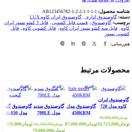
شناسه محصول:
AB123456782-1-2-2-1-1-1-1
دسته:
گاوصندوق اداری
,
گاوصندوق ایران کاوه LUX
برچسب:
گاوصندوق
,
قیمت فایل کشویی
,
فایل 3 کشو نسوز ایران
کاوه
,
فایل سه کشو نسوز ایران کاوه
,
فایل کشویی کاوه
,
فایل
کشویی نسوز
هم‌رسانی:
افزودن
مشاهده
Add
افزودن
به
سریع
to
به
افزودن
مشاهده
Add
افزودن
افزودن
مشاهده
Add
افزودن
افزودن
مشاهده
Add
محصولات مرتبط
سبد
compare
به
علاقه
سریع
to
به
به
سریع
to
به
به
سریع
to
خرید
مندی
سبد
compare
سبد
علاقه
compare
سبد
علاقه
pare
ها
خرید
مندی
خرید
مندی
خرید
ها
ها
گاوصندوق ایران
کاوه مدل 720
گاوصندوق مدل
گاوصندوق سدید
گاوصندوق گنجینه
-3%
-20%
450KRM
مدل 700LE
مدل GS-850
تومان
30,906,000
تومان
24,725,000
تومان
87,000,000
تومان
02,600,000
تومان
81,500,000
تومان
79,000,000