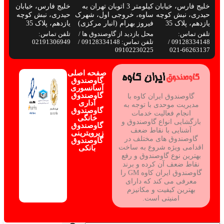
خلیج فارس، خیابان
کیلومتر 3 اتوبان تهران به
خلیج فارس، خیابان
حیدری، نبش کوچه
ساوه، خروجی اول، شهرک
حیدری، نبش کوچه
یازدهم، پلاک 35
فیروز بهرام (انبار مرکزی)
یازدهم، پلاک 35
تلفن تماس:
محل بازدید از گاوصندوق ها /
تلفن تماس:
09128334148 /
تلفن تماس: 09128334148 /
02191306949
09102230225
66263137-021
صفحه اصلی
گاوصندوق
آسانسوری
گاوصندوق
گاوصندوق ایران کاوه با
اداری
مدیریت موحدی با توجه به
گاوصندوق
انجام فعالیت خدمات
خانگی
بازگشایی انواع گاوصندوق و
گاوصندوق
آشنایی با نقاط ضعف
زیرویترینی
گاوصندوق های مختلف در
گاوصندوق
اقدامی ویژه شروع به ساخت
بانکی
بهترین نوع گاوصندوق و رفع
نقاط ضعف آن کرده و برند
گاوصندوق ایران کاوه GM را
معرفی می کند که دارای
بهترین کیفیت و مکانیزم
امنیتی است.