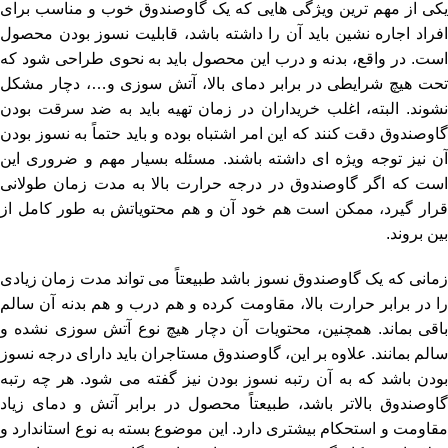
یکی از مهم ‌ترین ویژگی ‌هایی که یک گاوصندوق خوب و مناسب برای
افراد اجاره نشین باید آن را داشته باشد، قابلیت نسوز بودن محصول
است. در واقع، بدنه و درب این محصول باید به نحوی طراحی شود که
تحت هیچ شرایطی در برابر دمای بالا، آتش سوزی و…، دچار مشکل
نشوند. البته، اغلب خریداران در زمان تهیه باید به ضد سرقت بودن
گاوصندوق دقت کنند که این امر اشتباه بوده و باید حتماً به نسوز بودن
آن نیز توجه ویژه ‌ای داشته باشند. مسئله بسیار مهم و ضروری این
است که اگر گاوصندوق در درجه حرارت بالا به مدت زمان طولانی
قرار گیرد، ممکن است هم خود آن و هم محتویاتش به طور کامل از
بین بروند.
زمانی که یک گاوصندوق نسوز باشد طبیعتاً می ‌تواند مدت زمان زیادی
را در برابر حرارت بالا، مقاومت کرده و هم درب و هم بدنه آن سالم
باقی بماند. همچنین، محتویات آن دچار هیچ نوع آتش سوزی نشده و
سالم بمانند. علاوه بر این، گاوصندوق مستاجران باید دارای درجه نسوز
بودن باشد که به آن رتبه نسوز بودن نیز گفته می ‌شود. هر چه رتبه
گاوصندوق بالاتر باشد، طبیعتاً محصول در برابر آتش و دمای زیاد
مقاومت و استحکام بیشتری دارد. این موضوع بسته به نوع استاندارد و