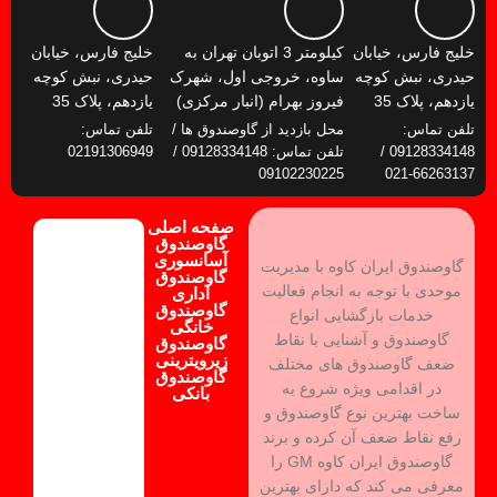
خلیج فارس، خیابان
کیلومتر 3 اتوبان تهران به
خلیج فارس، خیابان
حیدری، نبش کوچه
ساوه، خروجی اول، شهرک
حیدری، نبش کوچه
یازدهم، پلاک 35
فیروز بهرام (انبار مرکزی)
یازدهم، پلاک 35
تلفن تماس:
محل بازدید از گاوصندوق ها /
تلفن تماس:
09128334148 /
تلفن تماس: 09128334148 /
02191306949
09102230225
66263137-021
صفحه اصلی
گاوصندوق
آسانسوری
گاوصندوق ایران کاوه با مدیریت
گاوصندوق
موحدی با توجه به انجام فعالیت
اداری
گاوصندوق
خدمات بازگشایی انواع
خانگی
گاوصندوق و آشنایی با نقاط
گاوصندوق
زیرویترینی
ضعف گاوصندوق های مختلف
گاوصندوق
در اقدامی ویژه شروع به
بانکی
ساخت بهترین نوع گاوصندوق و
رفع نقاط ضعف آن کرده و برند
گاوصندوق ایران کاوه GM را
معرفی می کند که دارای بهترین