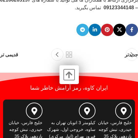
– 09123344148
تماس بگیرید.
جدیدتر
قدیمی تر
ایران کاوه، رمز آرامش خاطر شما
خلیج فارس، خیابان
کیلومتر 3 اتوبان تهران به
خلیج فارس، خیابان
حیدری، نبش کوچه
ساوه، خروجی اول، شهرک
حیدری، نبش کوچه
یازدهم، پلاک 35
فیروز بهرام (انبار مرکزی)
یازدهم، پلاک 35