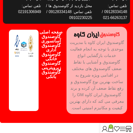
تلفن تماس:
محل بازدید از گاوصندوق ها /
تلفن تماس:
09128334148 /
تلفن تماس: 09128334148 /
02191306949
09102230225
66263137-021
صفحه اصلی
گاوصندوق
آسانسوری
گاوصندوق ایران کاوه با مدیریت
گاوصندوق
موحدی با توجه به انجام فعالیت
اداری
گاوصندوق
خدمات بازگشایی انواع
خانگی
گاوصندوق و آشنایی با نقاط
گاوصندوق
زیرویترینی
ضعف گاوصندوق های مختلف
گاوصندوق
در اقدامی ویژه شروع به
بانکی
ساخت بهترین نوع گاوصندوق و
رفع نقاط ضعف آن کرده و برند
گاوصندوق ایران کاوه GM را
معرفی می کند که دارای بهترین
کیفیت و مکانیزم امنیتی است.
0