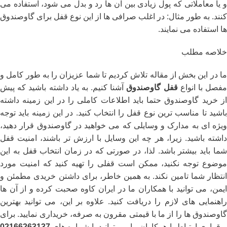
و یا معاملاتی که پول زیادی بین آن ها رد و بدل می شود، استفاده می
کنند. به طور مثال: در اغلب صرافی ها از این نوع قفل برای گاوصندوق
ها استفاده می نمایند.
خلاصه مطلب
ما در این بخش از مقاله تلاش کردیم تا شما عزیزان را به طور کامل و
فصل با انواع
قفل گاوصندوق
آشنا کنیم. به یاد داشته باشید که پیش
از خرید گاوصندوق حتما باید اطلاعات کاملی را در این زمینه داشته
باشید تا مناسب ترین نوع قفل را انتخاب کنید. در این زمینه باید توجه
ویژه ای به مدارک و وسایلی که می خواهید در گاوصندوق قرار دهید،
داشته باشید. زیرا، هر چه این وسایل با ارزش تر باشند، امنیت قفل
شما باید بیشتر باشد. لذا، در صورتی که در زمان انتخاب قفل به این
موضوع توجه نکنید، ممکن است قفلی را تهیه کنید که امنیت مورد
انتظار شما تامین نکند. به همین خاطر، برای داشتن خریدی مطمئن و
ایمن، می توانید با همکاران ما در ایران کاوه صحبت کرده و از آن ها
راهنمایی های لازم را دریافت کنید. علاوه بر این، می توانید بهترین
گاوصندوق ها را از ما با قیمتی مقرون به صرفه، خریداری نمایید. برای
برقراری ارتباط با همکاران ما می توانید با شماره های
02166263137