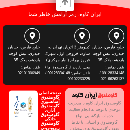
ایران کاوه، رمز آرامش خاطر شما
خلیج فارس، خیابان
کیلومتر 3 اتوبان تهران به
خلیج فارس، خیابان
حیدری، نبش کوچه
ساوه، خروجی اول، شهرک
حیدری، نبش کوچه
یازدهم، پلاک 35
فیروز بهرام (انبار مرکزی)
یازدهم، پلاک 35
تلفن تماس:
محل بازدید از گاوصندوق ها /
تلفن تماس:
09128334148 /
تلفن تماس: 09128334148 /
02191306949
09102230225
66263137-021
صفحه اصلی
گاوصندوق
آسانسوری
گاوصندوق ایران کاوه با مدیریت
گاوصندوق
موحدی با توجه به انجام فعالیت
اداری
گاوصندوق
خدمات بازگشایی انواع
خانگی
گاوصندوق و آشنایی با نقاط
گاوصندوق
زیرویترینی
ضعف گاوصندوق های مختلف