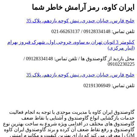
ایران کاوه، رمز آرامش خاطر شما
خلیج فارس، خیابان حیدری، نبش کوچه یازدهم، پلاک 35
تلفن تماس: 09128334148 / 66263137-021
کیلومتر 3 اتوبان تهران به ساوه، خروجی اول، شهرک فیروز بهرام
(انبار مرکزی)
محل بازدید از گاوصندوق ها / تلفن تماس: 09128334148 /
09102230225
خلیج فارس، خیابان حیدری، نبش کوچه یازدهم، پلاک 35
تلفن تماس: 02191306949
گاوصندوق ایران کاوه با مدیریت موحدی با توجه به انجام فعالیت
خدمات بازگشایی انواع گاوصندوق و آشنایی با نقاط ضعف
گاوصندوق های مختلف در اقدامی ویژه شروع به ساخت بهترین نوع
گاوصندوق و رفع نقاط ضعف آن کرده و برند گاوصندوق ایران کاوه
GM را معرفی می کند که دارای بهترین کیفیت و مکانیزم امنیتی