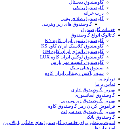
گاوصندوق دیجیتال
گاوصندوق بانکی
درب خزانه
گاوصندوق طلا فروشی
گاوصندوق های زیر ویترینی
خدمات گاوصندوق
کاتالوگ انواع گاوصندوق
گاوصندوق نسوز ایران کاوه KN
گاوصندوق کلاسیک ایران کاوه KS
گاوصندوق آلیاژِی ایران کاوه GM
گاوصندوق لوکس ایران کاوه LUX
گاوصندوق گنجینه مهر پارس
صندوق هتلی سبک
سیف باکس دیجیتالی ایران کاوه
درباره ما
تماس با ما
بهترین گاوصندوق اداری
گاوصندوق آسانسوری
بهترین گاوصندوق زیر ویترینی
فراموش کردن رمز گاوصندوق کاوه
بهترین گاوصندوق ضد سرقت
گاوصندوق بانکی
امنیت بی‌نظیر برای خانه‌تان: گاوصندوق‌های خانگی با بالاترین
استانداردها