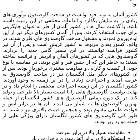
بود.
کشور آلمان به نوبه خود توانست در ساخت گاوصندوق نوآوری ‌های
زیادی را به نمایش بگذارد و ابداعات مختلفی در این زمینه داشته
باشد. با گذشت سال‌ ها در کشور آلمان از فلز به عنوان جایگزینی
برای چوب استفاده کردند. پس از آلمان کشورهای دیگر نیز از این
ایده پیروی نمودند و مشغول ساخت گاوصندوق ‌های فلزی شدند. در
واقع، کشور بعدی مربوط به کشور اتریش است و پس از آن نیز
کشور فرانسه توانستند در این مسیر گامی جدید را بردارند.
گاوصندوق ‌هایی که در کشورهای آلمان و اتریش و فرانسه ساخته
شدند؛ به خاطر این که از جنس فلز و آهن بودند، در مقایسه با نوع
چوبی از کیفیت و کارایی و مقاومت بیشتری برخوردار بودند. پس از
آن کشورهای دیگر مثل انگلستان نیز در ساخت گاوصندوق به
عرصه آمدند و اختراعات زیادی را در این زمینه به وجود آوردند.
کشور انگلستان در این زمینه اختراعات مختلفی را انجام داد و در
نهایت توانست گاوصندوق‌ هایی را با امنیت بسیار بالا طراحی و تولید
کند. در یک دوره زمانی گاوصندوق ‌های کشور انگلستان از جمله
بهترین گاوصندوق ‌ها به شمار می ‌آمدند. آن ها در برابر آتش و
حوادث طبیعی مقاوم بوده و همچنین قیمت بالاتری نیز داشتند. به
طور کلی گاوصندوق‌ های کشور انگلستان دارای ویژگی ‌هایی از
جمله موارد زیر بودند:
مقاومت بسیار بالا در برابر سرقت
استحکام بالا در برابر آتش سوزی و حرارت زیاد