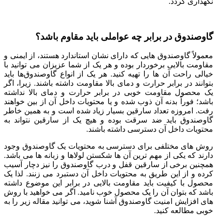
نگهداری گردد.
گاوصندوق در برابر چه عواملی باید مقاوم باشد؟
معمولاً گاوصندوق ‌هایی که دارای نشان استاندارد هستند، از ایمنی و
مقاومت بالایی برخوردار بوده و هر یک از شما عزیزان می ‌توانید با
خیالی راحت آن ها را تهیه کنید. هر یک از انواع گاوصندوق‌ها باید
بتوانند در برابر حرارت و دمای بالا مقاومت داشته باشند. زیرا، اگر
یک محصول مقاومت خوبی در برابر حرارت و دمای بالا نداشته
باشد؛ فوراً بدنه آن ذوب شده و یا محتویات داخل آن از بین خواهند
رفت. امروزه تعداد سارقین بسیار زیاد شده است و به همین خاطر
گاوصندوق باید ضد سرقت بوده و هیچ یک از سارقین نتواند به
محتویات داخل آن دسترسی داشته باشند.
روش‌ های مختلفی برای دسترسی به محتویات یک گاوصندوق وجود
دارند که یکی از مهم ترین آن ها شکستن لولا‌ها و زبانه ‌ها می ‌باشد.
همچنین برخی از سارقین قفل و درب گاوصندوق را نیز دچار آسیب
کرده و از این طریق به محتویات داخل آن دستبرد می ‌زنند. لذا یک
محصول با کیفیت باید مقاومت بالایی در برابر این موضوع داشته
باشد که بتوان آن را یک محصول خوب نامید. اگر می‌ خواهید با روش
‌های افزایش امنیت گاوصندوق آشنا شوید، می ‌توانید مقاله زیر را به
خوبی مطالعه کنید.