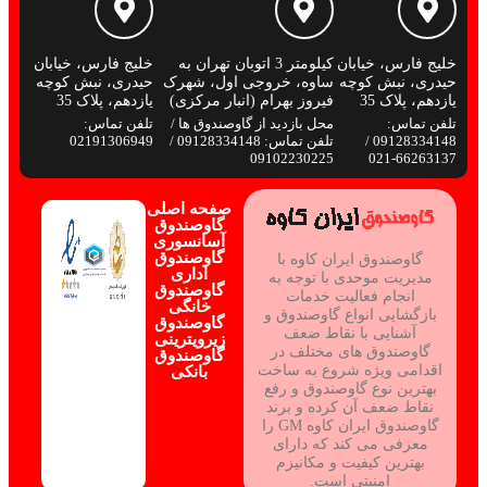
خلیج فارس، خیابان
کیلومتر 3 اتوبان تهران به
خلیج فارس، خیابان
حیدری، نبش کوچه
ساوه، خروجی اول، شهرک
حیدری، نبش کوچه
یازدهم، پلاک 35
فیروز بهرام (انبار مرکزی)
یازدهم، پلاک 35
تلفن تماس:
محل بازدید از گاوصندوق ها /
تلفن تماس:
09128334148 /
تلفن تماس: 09128334148 /
02191306949
09102230225
66263137-021
صفحه اصلی
گاوصندوق
آسانسوری
گاوصندوق
گاوصندوق ایران کاوه با
اداری
مدیریت موحدی با توجه به
گاوصندوق
انجام فعالیت خدمات
خانگی
بازگشایی انواع گاوصندوق و
گاوصندوق
آشنایی با نقاط ضعف
زیرویترینی
گاوصندوق های مختلف در
گاوصندوق
اقدامی ویژه شروع به ساخت
بانکی
بهترین نوع گاوصندوق و رفع
نقاط ضعف آن کرده و برند
گاوصندوق ایران کاوه GM را
معرفی می کند که دارای
بهترین کیفیت و مکانیزم
امنیتی است.