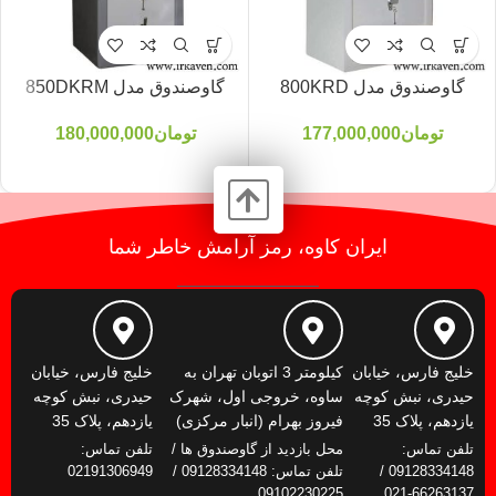
گاوصندوق مدل 800KRD
گاوصندوق مدل 850DKRM
تومان
177,000,000
تومان
180,000,000
ایران کاوه، رمز آرامش خاطر شما
خلیج فارس، خیابان
کیلومتر 3 اتوبان تهران به
خلیج فارس، خیابان
حیدری، نبش کوچه
ساوه، خروجی اول، شهرک
حیدری، نبش کوچه
یازدهم، پلاک 35
فیروز بهرام (انبار مرکزی)
یازدهم، پلاک 35
تلفن تماس:
محل بازدید از گاوصندوق ها /
تلفن تماس:
09128334148 /
تلفن تماس: 09128334148 /
02191306949
09102230225
66263137-021