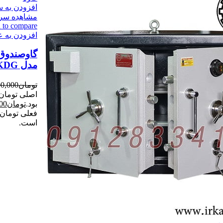
افزودن به س
مشاهده سری
-8%
 to compare
افزودن به ع
گاوصندوق 
مدل 250KDG
تومان
00,000
بود.
تومان
00
است.