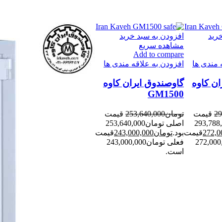
رید
افزودن به سبد خرید
مشاهده سریع
Add to compare
-3%
-4%
 مندی ها
افزودن به علاقه مندی ها
ان کاوه
گاوصندوق ایران کاوه
GM1500
29
قیمت
تومان
253,640,000
قیمت
مان293,788,000
اصلی تومان253,640,000
272,0
قیمت
بود.
تومان
243,000,000
قیمت
مان272,000,000
فعلی تومان243,000,000
است.