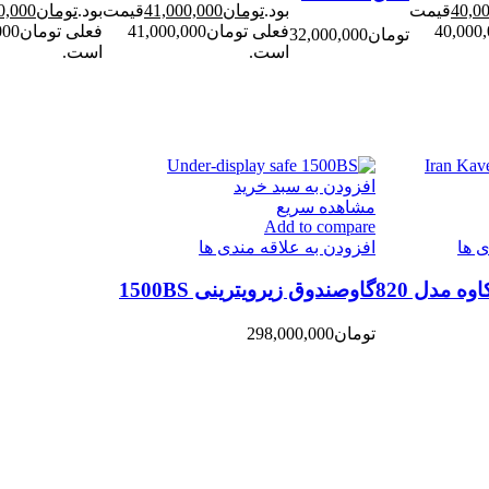
40,0
قیمت
بود.
تومان
41,000,000
قیمت
بود.
تومان
0,000
مان40,000,000
فعلی تومان41,000,000
فعلی 
تومان
32,000,000
است.
است.
افزودن به سبد خرید
مشاهده سریع
Add to compare
ی ها
افزودن به علاقه مندی ها
ه مدل 820
گاوصندوق زیرویترینی 1500BS
تومان
298,000,000
اطلاعیه مهم
 افراد و ارگان هایی ارائه می شود که فاکتور خرید از ما داشته و یا
یچگونه تعهدی در رابطه با خدمات پس از فروش سایت دیجی کالا ، فروش
ان گاوصندوق از موارد ذکر شده مشمول هزینه است و شامل گارانتی 