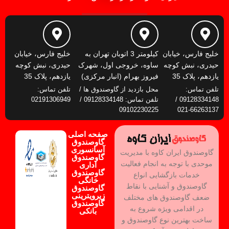
خلیج فارس، خیابان
کیلومتر 3 اتوبان تهران به
خلیج فارس، خیابان
حیدری، نبش کوچه
ساوه، خروجی اول، شهرک
حیدری، نبش کوچه
یازدهم، پلاک 35
فیروز بهرام (انبار مرکزی)
یازدهم، پلاک 35
تلفن تماس:
محل بازدید از گاوصندوق ها /
تلفن تماس:
09128334148 /
تلفن تماس: 09128334148 /
02191306949
09102230225
66263137-021
صفحه اصلی
گاوصندوق
آسانسوری
گاوصندوق ایران کاوه با مدیریت
گاوصندوق
موحدی با توجه به انجام فعالیت
اداری
گاوصندوق
خدمات بازگشایی انواع
خانگی
گاوصندوق و آشنایی با نقاط
گاوصندوق
زیرویترینی
ضعف گاوصندوق های مختلف
گاوصندوق
در اقدامی ویژه شروع به
بانکی
ساخت بهترین نوع گاوصندوق و