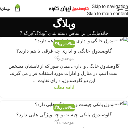
Skip to navigation
0
منو
تومان
0
Skip to main content
وبلاگ
خانه
بایگانی بر اساس دسته بندی "وبلاگ"
برگه 7
مقالات
,
وبلاگ
13
گاوصندوق خانگی و اداری چه فرقی با هم دارند؟
سپتامبر
موحدی
گاوصندوق خانگی و اداری، همان طور که از نامشان مشخص
است اغلب در منازل و ادارات مورد استفاده قرار می گیرند.
این دو گاوصندوق، دارای تفاوت ...
ادامه مطلب
مقالات
,
وبلاگ
06
گاوصندوق بانکی چیست و چه ویژگی هایی دارد؟
سپتامبر
موحدی