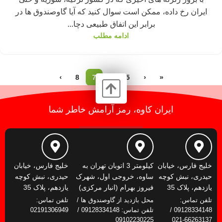
ایران رخ داده، ممکن است سوال کنید که آیا گاوصندوق ها در
برابر این اتفاق طبیعی دچا...
ادامه مطلب
›
8
7
6
5
‹
«
ایران کاوه، رمز آرامش خاطر شما
خلیج فارس، خیابان
کیلومتر 3 اتوبان تهران به
خلیج فارس، خیابان
حیدری، نبش کوچه
ساوه، خروجی اول، شهرک
حیدری، نبش کوچه
یازدهم، پلاک 35
فیروز بهرام (انبار مرکزی)
یازدهم، پلاک 35
تلفن تماس:
محل بازدید از گاوصندوق ها /
تلفن تماس:
09128334148 /
تلفن تماس: 09128334148 /
02191306949
09102230225
66263137-021